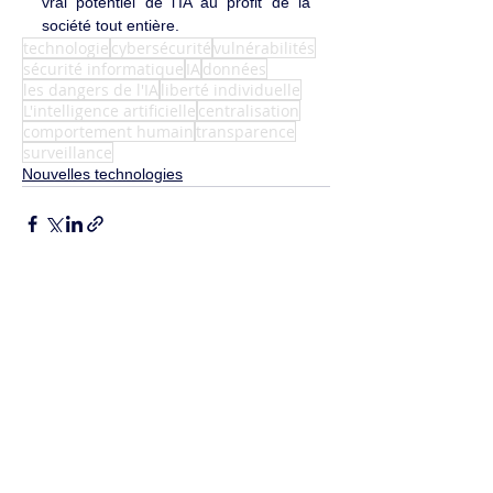
vrai potentiel de l’IA au profit de la 
société tout entière.
technologie
cybersécurité
vulnérabilités
sécurité informatique
IA
données
les dangers de l'IA
liberté individuelle
L'intelligence artificielle
centralisation
comportement humain
transparence
surveillance
Nouvelles technologies
Voir tout
Posts récents