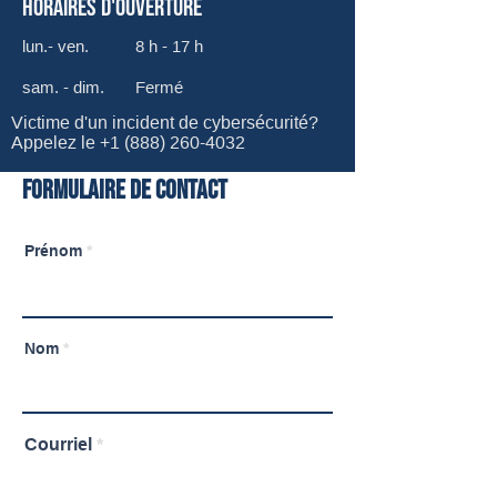
Horaires d'ouverture
lun.- ven.
8 h - 17 h
sam. - dim.
Fermé
Victime d'un incident de cybersécurité?
Appelez le
+1 (888) 260-4032
Formulaire de contact
Prénom
Nom
Courriel