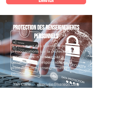
Envoyer
Protection des renseignements
personnels
Si vous avez des questions ou
préoccupations sur la protection de
vos données, n'hésitez pas à
contacter notre responsable de la
protection des renseignements
personnels
Yan Carle -
vieprivée@kereon.com
+1 (888) 260-4032
info@kereon.com