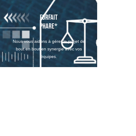
Forfait
Phare*
Nous vous aidons à gérer le projet de
bout en bout en synergie avec vos
équipes.
*Comprends le forfait lanterne
Forfait