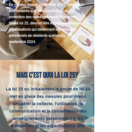
En vigueur depuis septembre 2022, l'ensemble
des mesures que composent la loi sur la
protection des renseignements personnels,
libellé loi 25, devront être en vigueur dans les
organisations qui détiennent des données
personnels de résidents québécois, d'ici
septembre 2024.
Mais c'est quoi la loi 25?
La loi 25 ou initialement le projet de loi 64
met en place des mesures pour mieux
encadrer la collecte, l'utilisation, la
communication et la conservation des
renseignements personnels par les
entreprises et les organisations. Elle