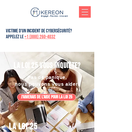
Engagé - Flexible - Innovant
victime d'un incident de cybersécurité?
Appelez le
+1 (888) 260-4032
La loi 25 vous inquiète?
Pas de panique,
nous pouvons vous aider!
J'aimerais de l'aide pour la loi 25
La loi 25