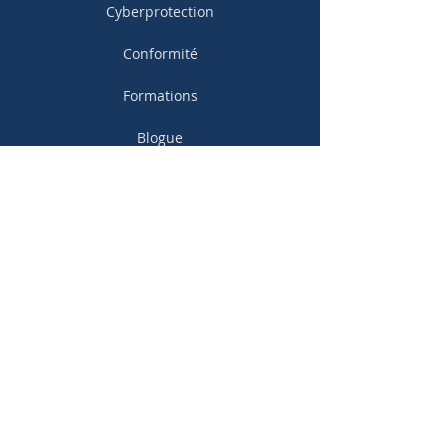
Cyberprotection
Conformité
Formations
Blogue
Commencer
S'abonner à notre infolettre
Courriel