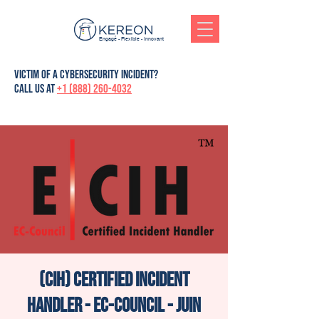
Engagé - Flexible - Innovant
victim of a cybersecurity incident?
Call us at
+1 (888) 260-4032
(CIH) Certified Incident
Handler - Ec-Council - Juin