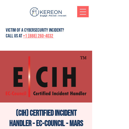
Engagé - Flexible - Innovant
victim of a cybersecurity incident?
Call us at
+1 (888) 260-4032
(CIH) Certified Incident
Handler - Ec-Council - Mars