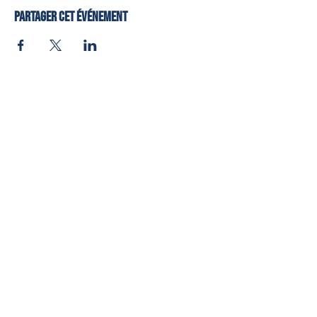
Prix: 3850$
Partager cet événement
Lieux: En ligne