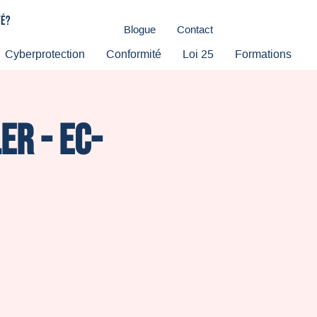
té?
Blogue
Contact
Cyberprotection
Conformité
Loi 25
Formations
er - Ec-