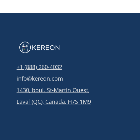
+1 (888) 260-4032
info@kereon.com
1430, boul. St-Martin Ouest,
Laval (QC), Canada, H7S 1M9