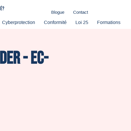
té?
Blogue
Contact
Cyberprotection
Conformité
Loi 25
Formations
der - Ec-