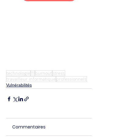
technologie
TI
burnout
stress
travailleur informatique
professionnels
Vulnérabilités
Commentaires