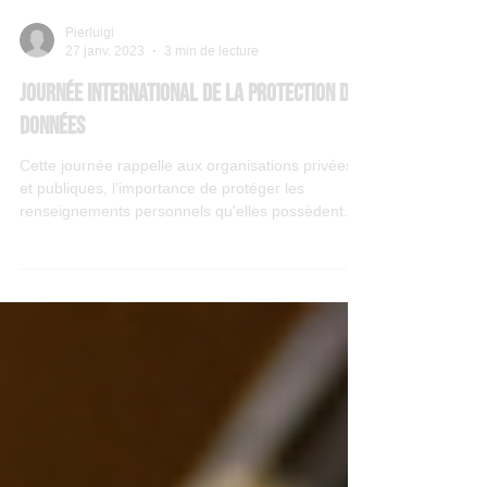
Pierluigi
27 janv. 2023
3 min de lecture
Journée International de la protection des
données
Cette journée rappelle aux organisations privées
et publiques, l’importance de protéger les
renseignements personnels qu'elles possèdent.