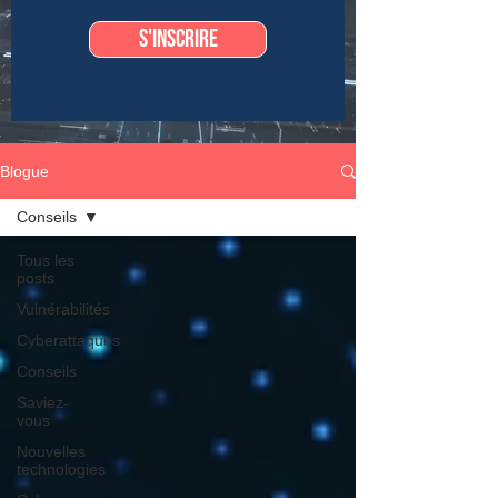
S'inscrire
Blogue
Conseils
Tous les
posts
Vulnérabilités
Cyberattaques
Conseils
Saviez-
vous
Nouvelles
technologies