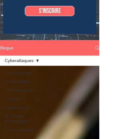
S'inscrire
Blogue
Cyberattaques
Tous les posts
Vulnérabilités
Cyberattaques
Conseils
Saviez-vous
Nouvelles
technologies
Cyber actualité