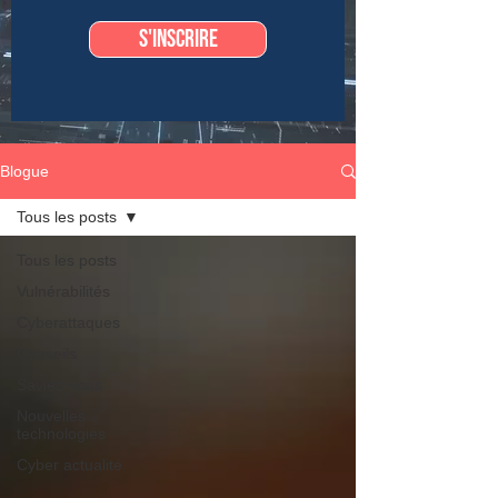
S'inscrire
Blogue
Tous les posts
Tous les posts
Vulnérabilités
Cyberattaques
Conseils
Saviez-vous
Nouvelles
technologies
Cyber actualité